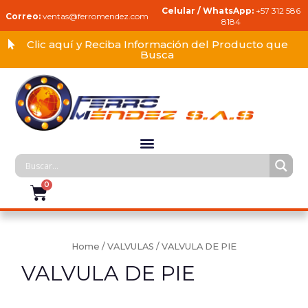
Celular / WhatsApp:
+57 312 586
Correo:
ventas@ferromendez.com
8184
Clic aquí y Reciba Información del Producto que
Busca
Home
/
VALVULAS
/ VALVULA DE PIE
VALVULA DE PIE