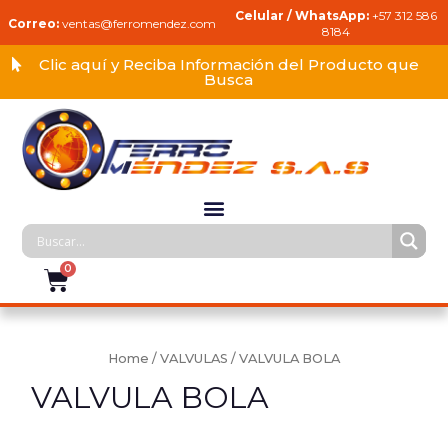
Celular / WhatsApp:
+57 312 586
Correo:
ventas@ferromendez.com
8184
Clic aquí y Reciba Información del Producto que
Busca
Home
/
VALVULAS
/ VALVULA BOLA
VALVULA BOLA