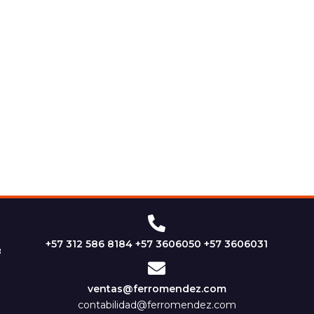
+57 312 586 8184 +57 3606050 +57 3606031
ventas@ferromendez.com
contabilidad@ferromendez.com