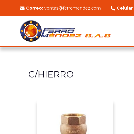
Correo:
ventas@ferromendez.com
Celular
C/HIERRO