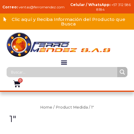
Celular / WhatsApp:
+57 312 586
Correo:
ventas@ferromendez.com
8184
Clic aquí y Reciba Información del Producto que
Busca
Home
/ Product Medida / 1"
1"