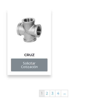
CRUZ
Solicitar
Cotización
1
2
3
4
→