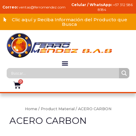
Celular / WhatsApp:
+57 312 586
Correo:
ventas@ferromendez.com
8184
Clic aquí y Reciba Información del Producto que
Busca
Home
/ Product Material / ACERO CARBON
ACERO CARBON