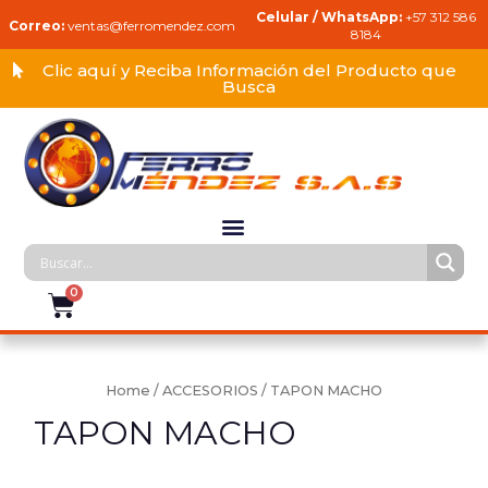
Celular / WhatsApp:
+57 312 586
Correo:
ventas@ferromendez.com
8184
Clic aquí y Reciba Información del Producto que
Busca
Home
/
ACCESORIOS
/ TAPON MACHO
TAPON MACHO