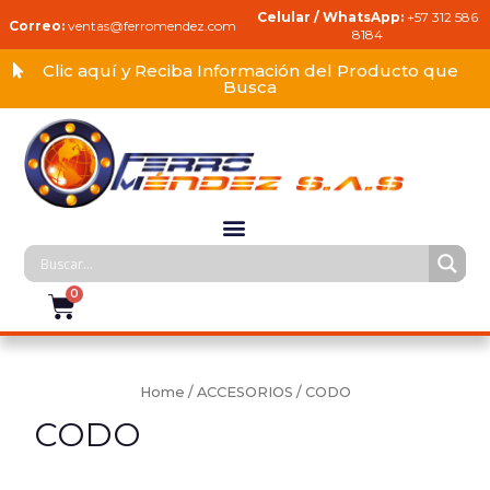
Celular / WhatsApp:
+57 312 586
Correo:
ventas@ferromendez.com
8184
Clic aquí y Reciba Información del Producto que
Busca
Home
/
ACCESORIOS
/ CODO
CODO