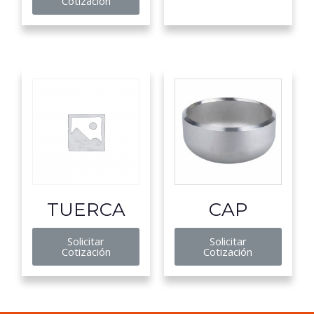
Cotización
TUERCA
CAP
Solicitar
Solicitar
Cotización
Cotización