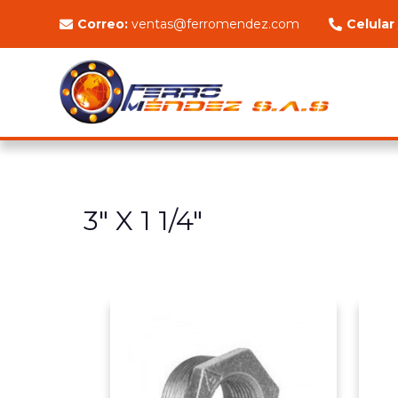
Correo:
ventas@ferromendez.com
Celular
3" X 1 1/4"