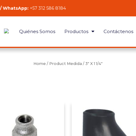
 / WhatsApp:
+57 312 586 8184
Quiénes Somos
Productos
Contáctenos
Home
/ Product Medida / 3" X 1 1/4"