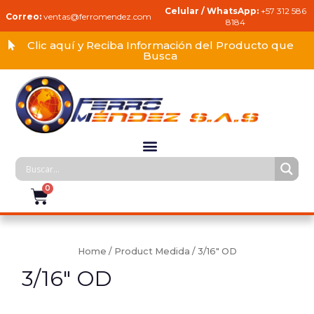
Celular / WhatsApp:
+57 312 586
Correo:
ventas@ferromendez.com
8184
Clic aquí y Reciba Información del Producto que
Busca
Home
/ Product Medida / 3/16" OD
3/16" OD