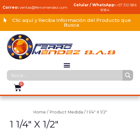
Celular / WhatsApp:
+57 312 586
Correo:
ventas@ferromendez.com
8184
Clic aquí y Reciba Información del Producto que
Busca
Home
/ Product Medida / 1 1/4" X 1/2"
1 1/4" X 1/2"