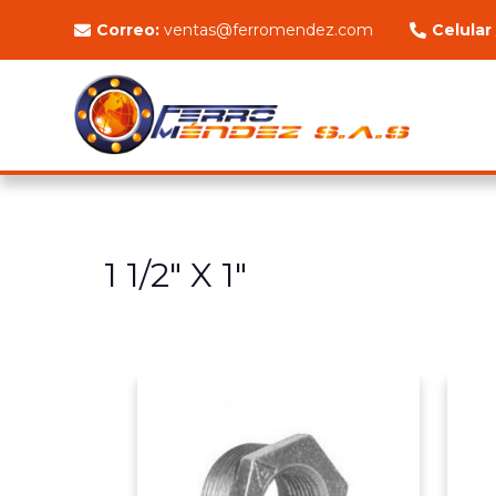
Correo:
ventas@ferromendez.com
Celular
1 1/2" X 1"