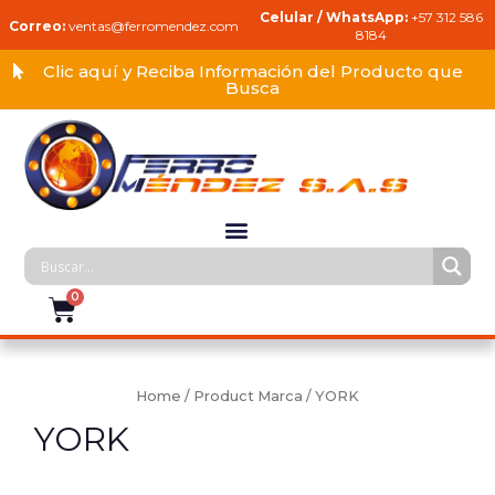
Celular / WhatsApp:
+57 312 586
Correo:
ventas@ferromendez.com
8184
Clic aquí y Reciba Información del Producto que
Busca
Home
/ Product Marca / YORK
YORK