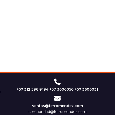
+57 312 586 8184 +57 3606050 +57 3606031
ventas@ferromendez.com
contabilidad@ferromendez.com