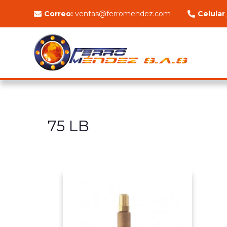
Correo:
ventas@ferromendez.com
Celular
75 LB