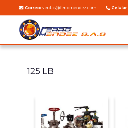
Correo:
ventas@ferromendez.com
Celular
125 LB