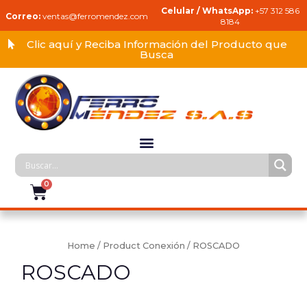
Celular / WhatsApp:
+57 312 586
Correo:
ventas@ferromendez.com
8184
Clic aquí y Reciba Información del Producto que
Busca
Home
/ Product Conexión / ROSCADO
ROSCADO