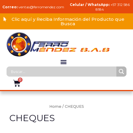
Celular / WhatsApp:
+57 312 586
Correo:
ventas@ferromendez.com
8184
Clic aquí y Reciba Información del Producto que
Busca
Home
/ CHEQUES
CHEQUES